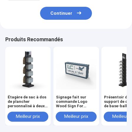
Continuer
Produits Recommandés
Étagère de sac à dos
Signage fait sur
Présentoir de
de plancher
commande Logo
support de ch
personnalisé à deux
Wood Sign For
de base-ball e
voies sac en métal
Business d'Uints
de montage de
affichage Stand For
d'habillement au
magasin
Meilleur prix
Meilleur prix
Meilleur p
Shop
détail fait sur
d'habillement 
commande
magasin de dét