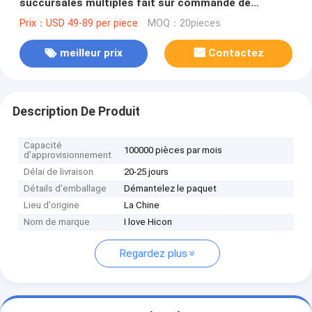
succursales multiples fait sur commande de
montage de magasin d'habillement
Prix：USD 49-89 per piece
MOQ：20pieces
meilleur prix
Contactez
Description De Produit
Capacité
100000 pièces par mois
d'approvisionnement
Délai de livraison
20-25 jours
Détails d'emballage
Démantelez le paquet
Lieu d'origine
La Chine
Nom de marque
I love Hicon
Regardez plus