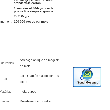
Emballage plat avec la boîte
standard de carton
1 semaine et 30days pour la
production simple et grande
nt:
T / T, Paypal
onnement:
100 000 pièces par mois
Affichage optique de magasin
 de l'article:
en métal
taille adaptée aux besoins du
Taille:
client
Matériau:
métal et pvc
Finition:
Revêtement en poudre