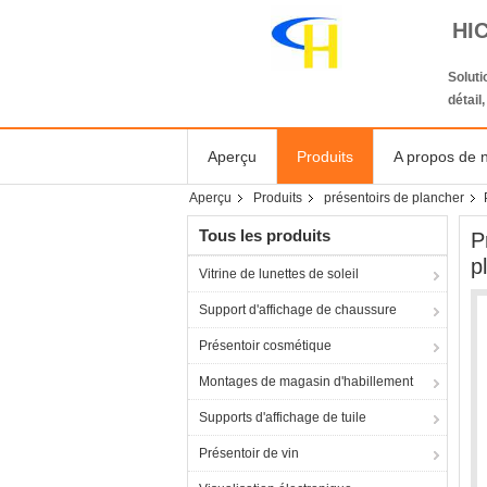
HI
Solut
détail
Aperçu
Produits
A propos de 
Aperçu
Produits
présentoirs de plancher
Tous les produits
P
p
Vitrine de lunettes de soleil
Support d'affichage de chaussure
Présentoir cosmétique
Montages de magasin d'habillement
Supports d'affichage de tuile
Présentoir de vin