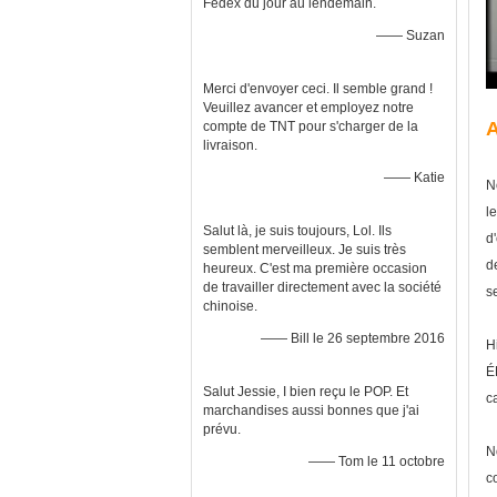
Fedex du jour au lendemain.
—— Suzan
Merci d'envoyer ceci. Il semble grand !
Veuillez avancer et employez notre
A
compte de TNT pour s'charger de la
livraison.
—— Katie
N
l
Salut là, je suis toujours, Lol. Ils
d
semblent merveilleux. Je suis très
d
heureux. C'est ma première occasion
de travailler directement avec la société
s
chinoise.
—— Bill le 26 septembre 2016
H
É
Salut Jessie, I bien reçu le POP. Et
c
marchandises aussi bonnes que j'ai
prévu.
N
—— Tom le 11 octobre
c