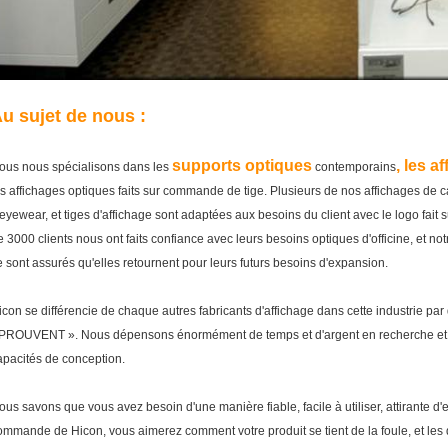
u sujet de nous :
supports optiques
, les a
ous nous spécialisons dans les
contemporains
es affichages optiques faits sur commande de tige. Plusieurs de nos affichages de c
'eyewear, et tiges d'affichage sont adaptées aux besoins du client avec le logo fai
e 3000 clients nous ont faits confiance avec leurs besoins optiques d'officine, et not
e sont assurés qu'elles retournent pour leurs futurs besoins d'expansion.
icon se différencie de chaque autres fabricants d'affichage dans cette industrie
PROUVENT ». Nous dépensons énormément de temps et d'argent en recherche et d
apacités de conception.
ous savons que vous avez besoin d'une manière fiable, facile à utiliser, attirante d'
ommande de Hicon, vous aimerez comment votre produit se tient de la foule, et les 