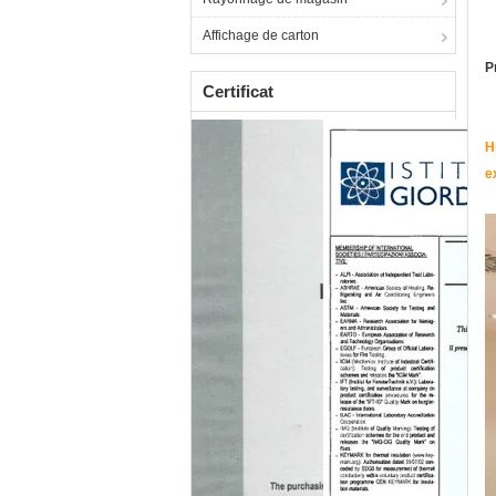
Affichage de carton
P
Certificat
H
e