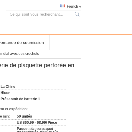
French
search
emande de soumission
n métal avec des crochets
erie de plaquette perforée en
:
La Chine
Hicon
Présentoir de batterie 1
nt et expédition:
e min:
50 unités
US $60.99 - 68.99/ Piece
Paquet plat ou paquet