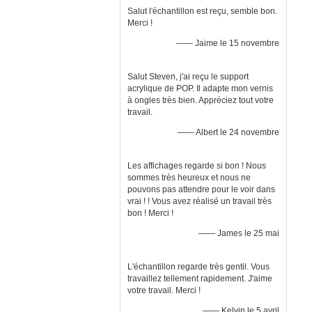
Salut l'échantillon est reçu, semble bon.
Merci !
—— Jaime le 15 novembre
Salut Steven, j'ai reçu le support
acrylique de POP. Il adapte mon vernis
à ongles très bien. Appréciez tout votre
travail.
—— Albert le 24 novembre
Les affichages regarde si bon ! Nous
sommes très heureux et nous ne
pouvons pas attendre pour le voir dans
vrai ! ! Vous avez réalisé un travail très
bon ! Merci !
—— James le 25 mai
L'échantillon regarde très gentil. Vous
travaillez tellement rapidement. J'aime
votre travail. Merci !
—— Kelvin le 5 avril