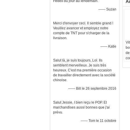
Au
Fedex du jour au lendemain.
—— Suzan
Merci d'envoyer ceci. Il semble grand !
Veuillez avancer et employez notre
compte de TNT pour s'charger de la
livraison.
Vi
—— Katie
bo
de
co
Salut là, je suis toujours, Lol. Ils
me
semblent merveilleux. Je suis très
ma
heureux. C'est ma première occasion
Fo
de travailler directement avec la société
be
chinoise.
Co
—— Bill le 26 septembre 2016
Fi
Lo
be
Salut Jessie, I bien reçu le POP. Et
marchandises aussi bonnes que j'ai
prévu.
—— Tom le 11 octobre