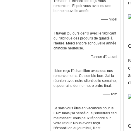
Très bon. L'échantillon reçu vous
m
remercient. Espoir vous avez eu une
bonne nouvelle année.
—— Nigel
Il travail toujours gentil avec le fabricant
qui fabrique des produits de qualité à
l'heure. Merci encore et nouvelle année
chinoise heureuse.
—— Tanner d'état uni
N
c
I bien reçu l'échantillon avec tous nos
a
remerciements. Ce semble bon. J'ai la
réunion avec notre client cette semaine,
d
et pourrai te donner notre ordre final.
—— Tom
Je sais vous êtes en vacances pour le
CNY mais j'ai pensé que j'enverrais ceci
maintenant, vous peux répondre sur
votre retour. Nous avons reçu
l'échantillon aujourd'hui, il est