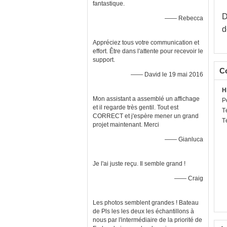
fantastique.
D
—— Rebecca
d
Appréciez tous votre communication et
effort. Être dans l'attente pour recevoir le
support.
C
—— David le 19 mai 2016
H
Mon assistant a assemblé un affichage
P
et il regarde très gentil. Tout est
T
CORRECT et j'espère mener un grand
T
projet maintenant. Merci
—— Gianluca
Je l'ai juste reçu. Il semble grand !
—— Craig
Les photos semblent grandes ! Bateau
de Pls les les deux les échantillons à
nous par l'intermédiaire de la priorité de