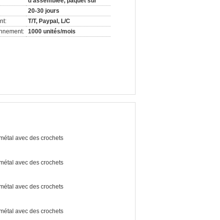
d'assemblée, paquet sûr
20-30 jours
nt:
T/T, Paypal, L/C
onnement:
1000 unités/mois