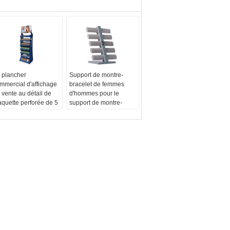
 plancher
Support de montre-
mmercial d'affichage
bracelet de femmes
 vente au détail de
d'hommes pour le
aquette perforée de 5
support de montre-
ngées a mené le
bracelet de partie
ésentoir d'ampoule
supérieure du comptoir
orme:
Adapté aux
d'affichage
soins du client
Forme:
Adapté aux
uleur:
Métal
besoins du client
nissage:
Poudre-
couleur:
Gris
vêtement
Finissage:
Peinture
go:
Adapté aux
Logo:
Adapté aux
soins du client
besoins du client