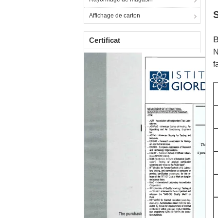
S
Affichage de carton
B
Certificat
N
f