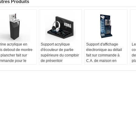
tres Produits
trine acrylique en
Support acrylique
Support d'affichage
Le
is debout de montre
d'écouteur de partie
électronique au détail
co
 plancher fait sur
supérieure du comptoir
fait sur commande à
de
mmande pour le
de présentoir
C.A. de maison en
pl
rchandisage de
d'écouteur d'unité de
métal de magasin de
ra
gasin de détail
magasin électronique
support d'affichage de
pr
rme:
Adapté aux
Forme:
Adapté aux
POP
F
soins du client
besoins du client
Forme:
Adapté aux
be
uleur:
Noir, blanc
Couleur:
Acrylique
besoins du client
Co
nissage:
Peinture
Finissage:
Polonais
Couleur:
Métal
Fi
go:
Adapté aux
Logo:
Adapté aux
Finissage:
Poudre-
re
soins du client
besoins du client
revêtement
Lo
Logo:
Adapté aux
be
besoins du client