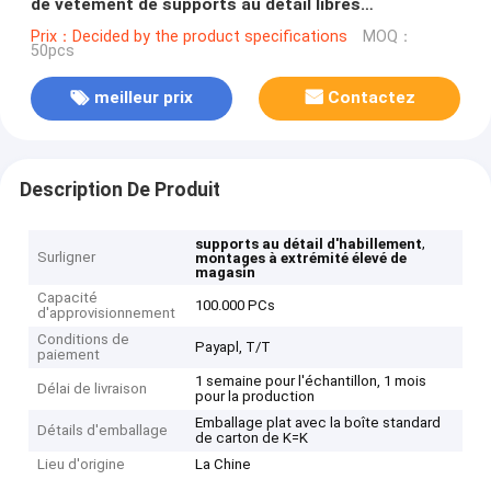
de vêtement de supports au détail libres
d'habillement
Prix：Decided by the product specifications
MOQ：
50pcs
meilleur prix
Contactez
Description De Produit
,
supports au détail d'habillement
Surligner
montages à extrémité élevé de
magasin
Capacité
100.000 PCs
d'approvisionnement
Conditions de
Payapl, T/T
paiement
1 semaine pour l'échantillon, 1 mois
Délai de livraison
pour la production
Emballage plat avec la boîte standard
Détails d'emballage
de carton de K=K
Lieu d'origine
La Chine