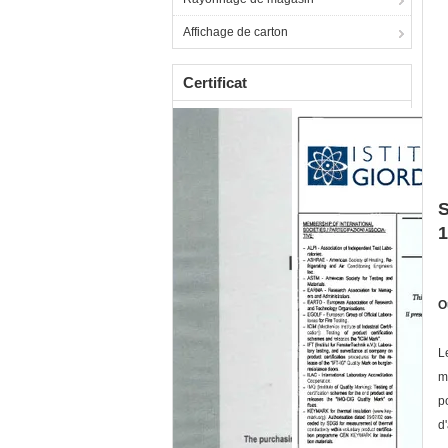
Affichage de carton
Certificat
S
1
O
L
m
p
d