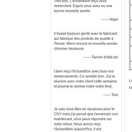
Très bon. L'échantillon reçu vous
remercient. Espoir vous avez eu une
bonne nouvelle année.
—— Nigel
Il travail toujours gentil avec le fabricant
qui fabrique des produits de qualité à
l'heure. Merci encore et nouvelle année
chinoise heureuse.
—— Tanner d'état uni
I bien reçu l'échantillon avec tous nos
remerciements. Ce semble bon. J'ai la
L
réunion avec notre client cette semaine,
et pourrai te donner notre ordre final.
t
—— Tom
Je sais vous êtes en vacances pour le
CNY mais j'ai pensé que j'enverrais ceci
maintenant, vous peux répondre sur
votre retour. Nous avons reçu
l'échantillon aujourd'hui, il est