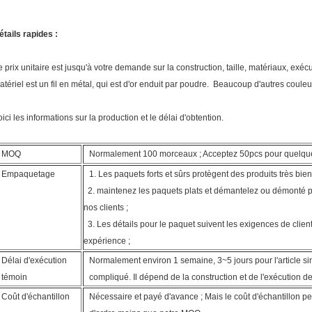
étails rapides :
e prix unitaire est jusqu'à votre demande sur la construction, taille, matériaux, exécu
atériel est un fil en métal, qui est d'or enduit par poudre. Beaucoup d'autres couleu
oici les informations sur la production et le délai d'obtention.
MOQ
Normalement 100 morceaux ; Acceptez 50pcs pour quelqu
Empaquetage
1. Les paquets forts et sûrs protègent des produits très bien
2. maintenez les paquets plats et démantelez ou démonté pou
nos clients ;
3. Les détails pour le paquet suivent les exigences de client
expérience ;
Délai d'exécution
Normalement environ 1 semaine, 3~5 jours pour l'article sim
témoin
compliqué. Il dépend de la construction et de l'exécution de
Coût d'échantillon
Nécessaire et payé d'avance ; Mais le coût d'échantillon 