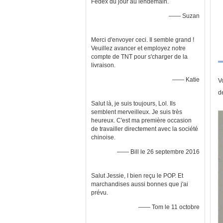
Fedex du jour au lendemain.
—— Suzan
Merci d'envoyer ceci. Il semble grand !
Veuillez avancer et employez notre
compte de TNT pour s'charger de la
livraison.
—— Katie
V
d
Salut là, je suis toujours, Lol. Ils
semblent merveilleux. Je suis très
heureux. C'est ma première occasion
de travailler directement avec la société
chinoise.
—— Bill le 26 septembre 2016
Salut Jessie, I bien reçu le POP. Et
marchandises aussi bonnes que j'ai
prévu.
—— Tom le 11 octobre