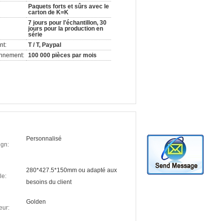
Paquets forts et sûrs avec le
carton de K=K
7 jours pour l'échantillon, 30
jours pour la production en
série
nt:
T / T, Paypal
onnement:
100 000 pièces par mois
Personnalisé
gn:
280*427.5*150mm ou adapté aux
le:
besoins du client
Golden
eur: