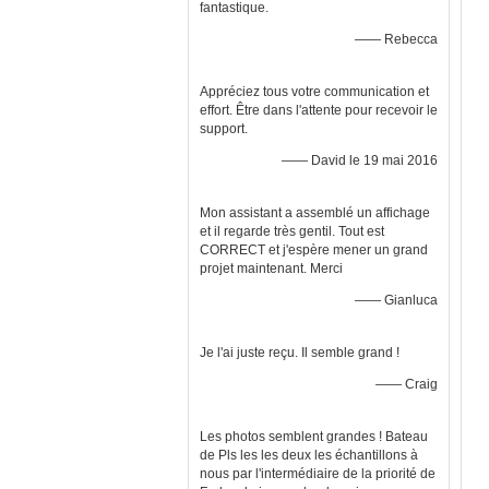
fantastique.
—— Rebecca
Appréciez tous votre communication et
effort. Être dans l'attente pour recevoir le
support.
—— David le 19 mai 2016
Mon assistant a assemblé un affichage
et il regarde très gentil. Tout est
CORRECT et j'espère mener un grand
projet maintenant. Merci
—— Gianluca
Je l'ai juste reçu. Il semble grand !
—— Craig
Les photos semblent grandes ! Bateau
de Pls les les deux les échantillons à
nous par l'intermédiaire de la priorité de