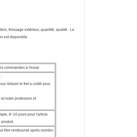
tion, finissage extérieur, quantité, qualité. Le
rs est disponible.
es commandes à l'essai
 ;
r réduire le fret a coûté pour
 et notre profession et
ple, 8~10 jours pour l'article
 produit.
peut être remboursé après numéro