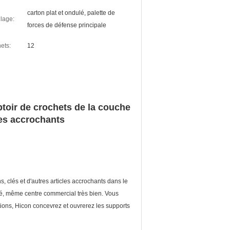
carton plat et ondulé, palette de
lage:
forces de défense principale
ets:
12
ptoir de crochets de la couche
les accrochants
s, clés et d'autres articles accrochants dans le
hé, même centre commercial très bien. Vous
ions, Hicon concevrez et ouvrerez les supports