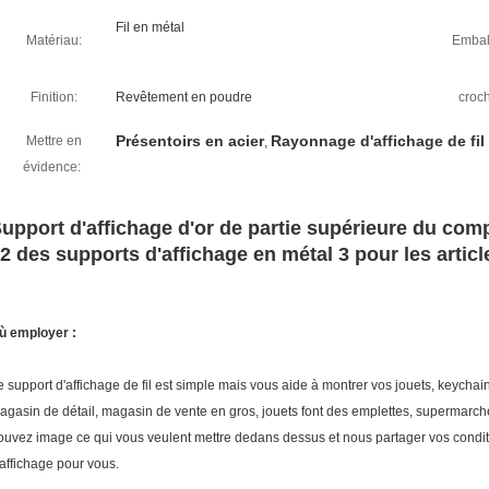
Fil en métal
Matériau:
Embal
Finition:
Revêtement en poudre
croch
Présentoirs en acier
Rayonnage d'affichage de fil
Mettre en
,
évidence:
upport d'affichage d'or de partie supérieure du com
2 des supports d'affichage en métal 3 pour les artic
ù employer :
e support d'affichage de fil est simple mais vous aide à montrer vos jouets, keychain
agasin de détail, magasin de vente en gros, jouets font des emplettes, supermarc
ouvez image ce qui vous veulent mettre dedans dessus et nous partager vos condit
'affichage pour vous.