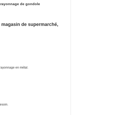
 rayonnage de gondole
e magasin de supermarché,
e rayonnage en métal.
besoin.