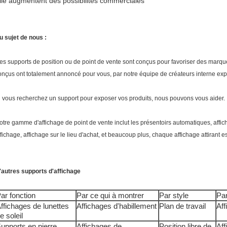
lle augmentent des possibilités commerciales
u sujet de nous :
es supports de position ou de point de vente sont conçus pour favoriser des marqu
onçus ont totalement annoncé pour vous, par notre équipe de créateurs interne exp
i vous recherchez un support pour exposer vos produits, nous pouvons vous aider.
otre gamme d'affichage de point de vente inclut les présentoirs automatiques, affic
ffichage, affichage sur le lieu d'achat, et beaucoup plus, chaque affichage attirant 
'autres supports d'affichage
ar fonction
Par ce qui à montrer
Par style
Pa
ffichages de lunettes
Affichages d'habillement
Plan de travail
Aff
e soleil
upports en pierre
Affichages de
Position libre de
Aff