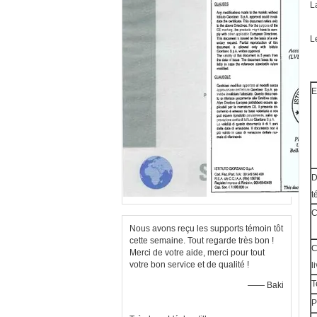
L
L
E
D
t
C
Nous avons reçu les supports témoin tôt
cette semaine. Tout regarde très bon !
C
Merci de votre aide, merci pour tout
votre bon service et de qualité !
l
T
—— Baki
P