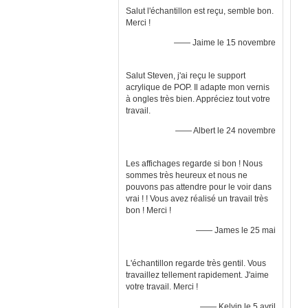
Salut l'échantillon est reçu, semble bon.
Merci !
—— Jaime le 15 novembre
Salut Steven, j'ai reçu le support
acrylique de POP. Il adapte mon vernis
à ongles très bien. Appréciez tout votre
travail.
—— Albert le 24 novembre
Les affichages regarde si bon ! Nous
sommes très heureux et nous ne
pouvons pas attendre pour le voir dans
vrai ! ! Vous avez réalisé un travail très
bon ! Merci !
—— James le 25 mai
L'échantillon regarde très gentil. Vous
travaillez tellement rapidement. J'aime
votre travail. Merci !
—— Kelvin le 5 avril