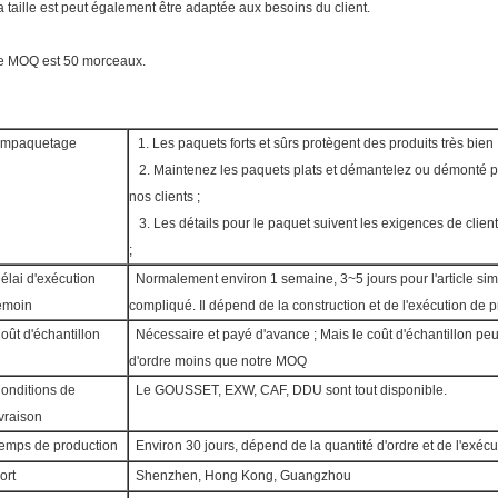
a taille est peut également être adaptée aux besoins du client.
e MOQ est 50 morceaux.
mpaquetage
1. Les paquets forts et sûrs protègent des produits très bien 
2. Maintenez les paquets plats et démantelez ou démonté pou
nos clients ;
3. Les détails pour le paquet suivent les exigences de client
;
élai d'exécution
Normalement environ 1 semaine, 3~5 jours pour l'article simpl
émoin
compliqué. Il dépend de la construction et de l'exécution de p
oût d'échantillon
Nécessaire et payé d'avance ; Mais le coût d'échantillon p
d'ordre moins que notre MOQ
onditions de
Le GOUSSET, EXW, CAF, DDU sont tout disponible.
ivraison
emps de production
Environ 30 jours, dépend de la quantité d'ordre et de l'exécu
ort
Shenzhen, Hong Kong, Guangzhou