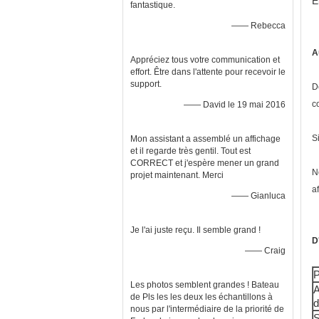
E
fantastique.
—— Rebecca
A
Appréciez tous votre communication et
effort. Être dans l'attente pour recevoir le
support.
D
c
—— David le 19 mai 2016
S
Mon assistant a assemblé un affichage
et il regarde très gentil. Tout est
CORRECT et j'espère mener un grand
N
projet maintenant. Merci
a
—— Gianluca
Je l'ai juste reçu. Il semble grand !
D
—— Craig
P
Les photos semblent grandes ! Bateau
A
de Pls les les deux les échantillons à
d
nous par l'intermédiaire de la priorité de
S