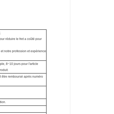
;
r réduire le fret a coûté pour
 et notre profession et expérience
e, 8~10 jours pour l'article
roduit.
eut être remboursé après numéro
tion.