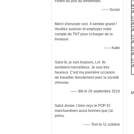
Fedex du jour au lendemain.
t
—— Suzan
A
c
A
Merci d'envoyer ceci. Il semble grand !
Veuillez avancer et employez notre
A
compte de TNT pour s'charger de la
c
livraison.
A
s
—— Katie
A
c
Salut là, je suis toujours, Lol. Ils
A
semblent merveilleux. Je suis très
heureux. C'est ma première occasion
de travailler directement avec la société
chinoise.
—— Bill le 26 septembre 2016
U
Salut Jessie, I bien reçu le POP. Et
marchandises aussi bonnes que j'ai
prévu.
—— Tom le 11 octobre