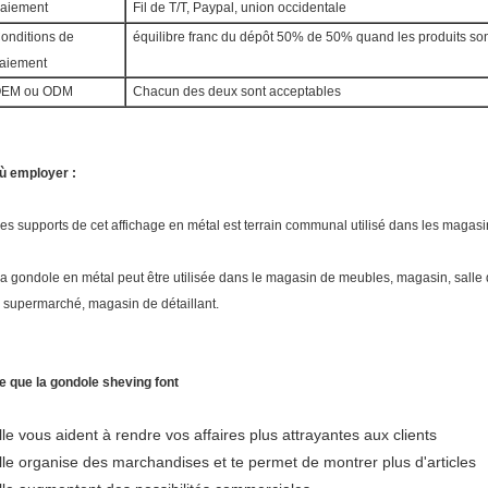
aiement
Fil de T/T, Paypal, union occidentale
onditions de
équilibre franc du dépôt 50% de 50% quand les produits sont
aiement
EM ou ODM
Chacun des deux sont acceptables
ù employer :
es supports de cet affichage en métal est terrain communal utilisé dans les magasi
a gondole en métal peut être utilisée dans le magasin de meubles, magasin, salle 
e supermarché, magasin de détaillant.
e que la gondole sheving font
lle vous aident à rendre vos affaires plus attrayantes aux clients
lle organise des marchandises et te permet de montrer plus d'articles