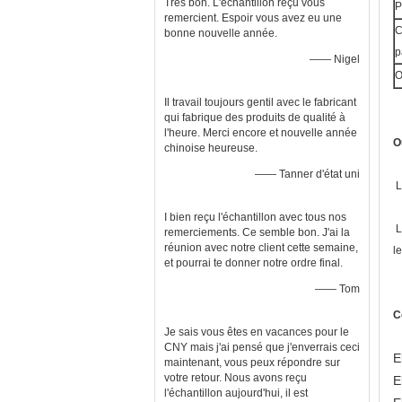
Très bon. L'échantillon reçu vous
P
remercient. Espoir vous avez eu une
C
bonne nouvelle année.
p
—— Nigel
O
Il travail toujours gentil avec le fabricant
qui fabrique des produits de qualité à
l'heure. Merci encore et nouvelle année
O
chinoise heureuse.
—— Tanner d'état uni
L
I bien reçu l'échantillon avec tous nos
L
remerciements. Ce semble bon. J'ai la
réunion avec notre client cette semaine,
l
et pourrai te donner notre ordre final.
—— Tom
C
Je sais vous êtes en vacances pour le
CNY mais j'ai pensé que j'enverrais ceci
E
maintenant, vous peux répondre sur
votre retour. Nous avons reçu
E
l'échantillon aujourd'hui, il est