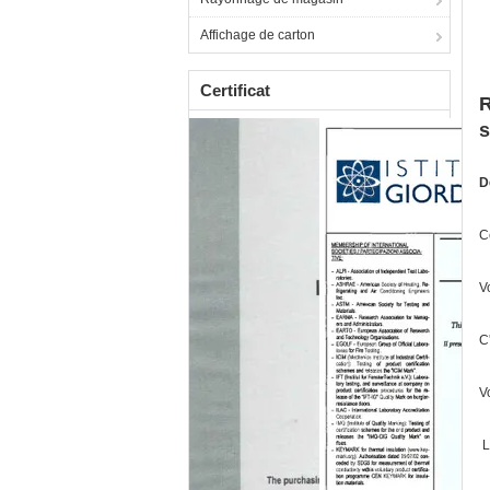
Affichage de carton
Certificat
R
s
D
C
V
C
V
L