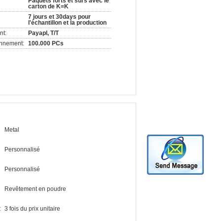
Paquets forts et sûrs avec le
carton de K=K
7 jours et 30days pour
l'échantillon et la production
nt:
Payapl, T/T
onnement:
100.000 PCs
Metal
Personnalisé
Personnalisé
Revêtement en poudre
:
3 fois du prix unitaire