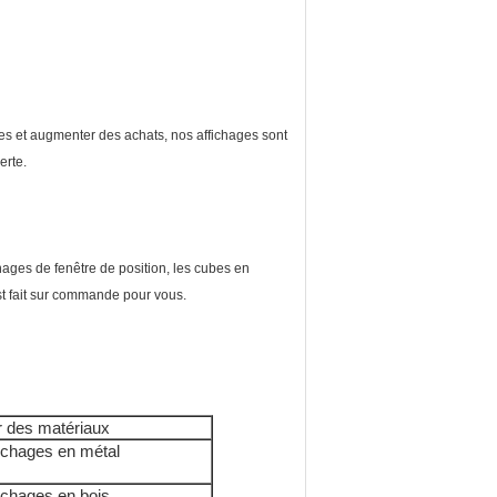
es et augmenter des achats, nos affichages sont
erte.
hages de fenêtre de position, les cubes en
est fait sur commande pour vous.
r des matériaux
ichages en métal
ichages en bois