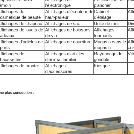
émoin
l'électronique
plancher
ffichages de
Affichages d'écouteur de
Cabinet
Aff
osmétique de beauté
haut-parleur
d'étalage
ffichages de chapeau
Affichages de sac
Unité de mur
Di
ffichages de jouets de
Affichages de boissons
Affichages
Aff
adeaux
de vin
tournants
ffichages d'articles de
Affichages de nourriture
Magasin dans le
Aff
ports
magasin
cri
ffichages de
Affichages d'articles
Rayonnage de
Vit
haussettes
d'animal familier
gondole
ffichages de montre
Affichages
Kiosque
d'accessoires
ne plus conception :