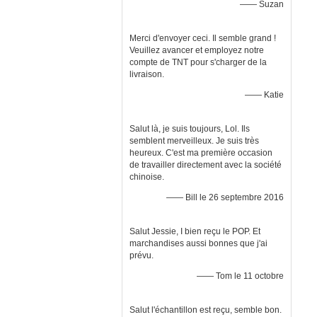
—— Suzan
Merci d'envoyer ceci. Il semble grand !
Veuillez avancer et employez notre
compte de TNT pour s'charger de la
livraison.
—— Katie
Salut là, je suis toujours, Lol. Ils
semblent merveilleux. Je suis très
heureux. C'est ma première occasion
de travailler directement avec la société
chinoise.
—— Bill le 26 septembre 2016
Salut Jessie, I bien reçu le POP. Et
marchandises aussi bonnes que j'ai
prévu.
—— Tom le 11 octobre
Salut l'échantillon est reçu, semble bon.