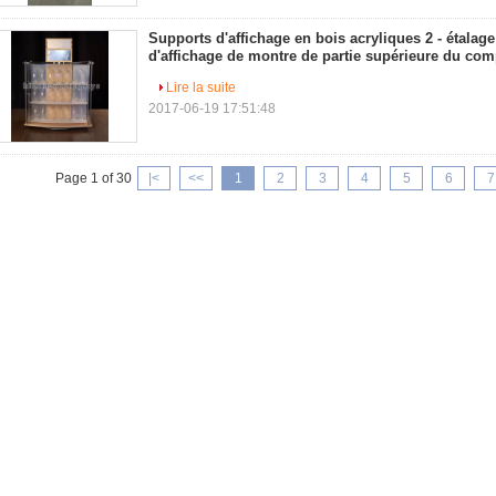
Supports d'affichage en bois acryliques 2 - étalage
d'affichage de montre de partie supérieure du com
Lire la suite
2017-06-19 17:51:48
Page 1 of 30
|<
<<
1
2
3
4
5
6
7