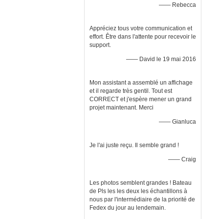
—— Rebecca
Appréciez tous votre communication et
effort. Être dans l'attente pour recevoir le
support.
—— David le 19 mai 2016
Mon assistant a assemblé un affichage
et il regarde très gentil. Tout est
CORRECT et j'espère mener un grand
projet maintenant. Merci
—— Gianluca
Je l'ai juste reçu. Il semble grand !
—— Craig
Les photos semblent grandes ! Bateau
de Pls les les deux les échantillons à
nous par l'intermédiaire de la priorité de
Fedex du jour au lendemain.