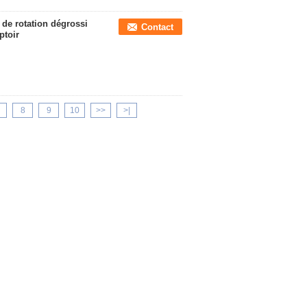
 de rotation dégrossi
Contact
ptoir
8
9
10
>>
>|