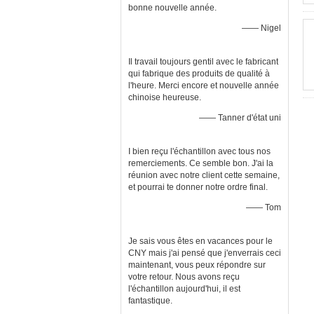
bonne nouvelle année.
—— Nigel
Il travail toujours gentil avec le fabricant
qui fabrique des produits de qualité à
l'heure. Merci encore et nouvelle année
chinoise heureuse.
—— Tanner d'état uni
I bien reçu l'échantillon avec tous nos
remerciements. Ce semble bon. J'ai la
réunion avec notre client cette semaine,
et pourrai te donner notre ordre final.
—— Tom
Je sais vous êtes en vacances pour le
CNY mais j'ai pensé que j'enverrais ceci
maintenant, vous peux répondre sur
votre retour. Nous avons reçu
l'échantillon aujourd'hui, il est
fantastique.