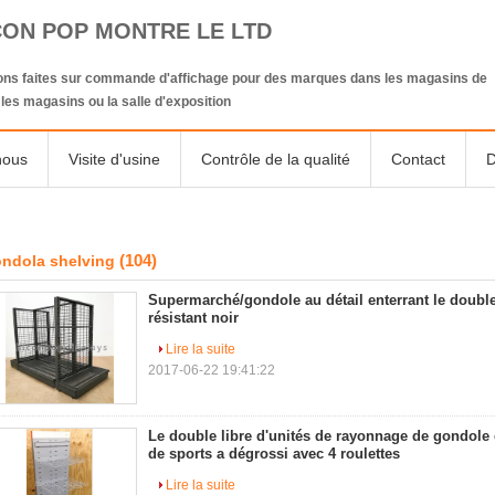
CON POP MONTRE LE LTD
ions faites sur commande d'affichage pour des marques dans les magasins de
, les magasins ou la salle d'exposition
nous
Visite d'usine
Contrôle de la qualité
Contact
D
(104)
ndola shelving
Supermarché/gondole au détail enterrant le double
résistant noir
Lire la suite
2017-06-22 19:41:22
Le double libre d'unités de rayonnage de gondole 
de sports a dégrossi avec 4 roulettes
Lire la suite