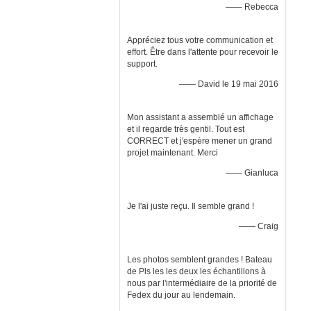
—— Rebecca
Appréciez tous votre communication et
effort. Être dans l'attente pour recevoir le
support.
—— David le 19 mai 2016
Mon assistant a assemblé un affichage
et il regarde très gentil. Tout est
CORRECT et j'espère mener un grand
projet maintenant. Merci
—— Gianluca
Je l'ai juste reçu. Il semble grand !
—— Craig
Les photos semblent grandes ! Bateau
de Pls les les deux les échantillons à
nous par l'intermédiaire de la priorité de
Fedex du jour au lendemain.