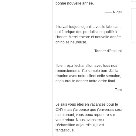
bonne nouvelle année.
—— Nigel
Il travail toujours gentil avec le fabricant
qui fabrique des produits de qualité à
l'heure. Merci encore et nouvelle année
chinoise heureuse.
—— Tanner d'état uni
I bien reçu l'échantillon avec tous nos
remerciements. Ce semble bon. J'ai la
réunion avec notre client cette semaine,
et pourrai te donner notre ordre final.
—— Tom
Je sais vous êtes en vacances pour le
CNY mais j'ai pensé que j'enverrais ceci
maintenant, vous peux répondre sur
votre retour. Nous avons reçu
l'échantillon aujourd'hui, il est
fantastique.