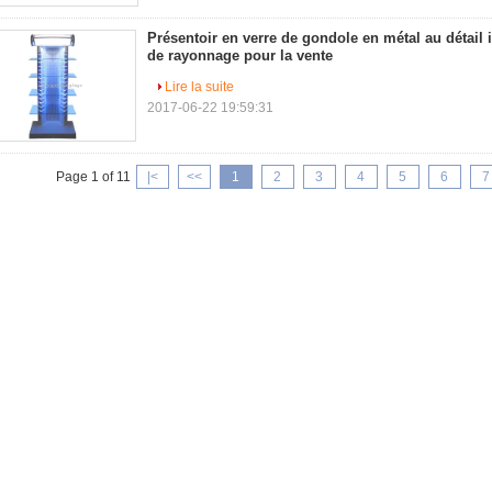
Présentoir en verre de gondole en métal au détail 
de rayonnage pour la vente
Lire la suite
2017-06-22 19:59:31
Page 1 of 11
|<
<<
1
2
3
4
5
6
7