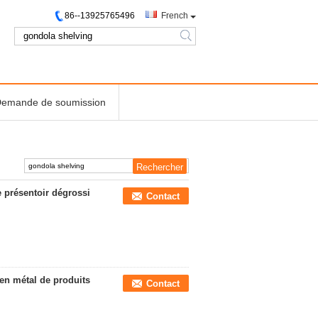
86--13925765496
French
search
emande de soumission
 présentoir dégrossi
Contact
en métal de produits
Contact