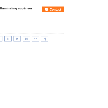
illuminating supérieur
Contact
8
9
10
>>
>|