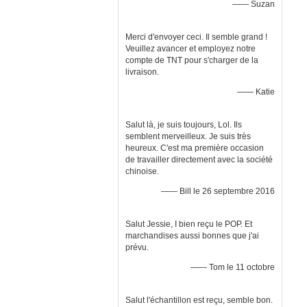
—— Suzan
Merci d'envoyer ceci. Il semble grand !
Veuillez avancer et employez notre
compte de TNT pour s'charger de la
livraison.
—— Katie
Salut là, je suis toujours, Lol. Ils
semblent merveilleux. Je suis très
heureux. C'est ma première occasion
de travailler directement avec la société
chinoise.
—— Bill le 26 septembre 2016
Salut Jessie, I bien reçu le POP. Et
marchandises aussi bonnes que j'ai
prévu.
—— Tom le 11 octobre
Salut l'échantillon est reçu, semble bon.