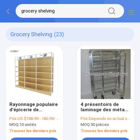
Grocery Shelving
(23)
Rayonnage populaire
4 présentoirs de
d'épicerie de
laminage des métaux
papeterie en bois de
de roulettes pour la
Prix:
US $188.99 - 180.99/ Piece
Prix:
Depends on actual specifications
Brown de plancher à
promotion de
MOQ:
10 unités
MOQ:
50 pièces
vendre
Porducts d'épicerie
Trouvez les derniers prix
Trouvez les derniers prix