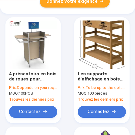
Donnez votre exigence
4 présentoirs en bois
Les supports
de roues pour
d'affichage en bois
l'épicerie, rayonnage
solide de 3 couches
Prix:
Depends on your requirements
Prix:
To be up to the details
en bois de gondole
libèrent la position,
MOQ:
100PCS
MOQ:
100 pièces
supports d'affichage
faits sur commande
Trouvez les derniers prix
Trouvez les derniers prix
d'épicerie
Contactez
Contactez