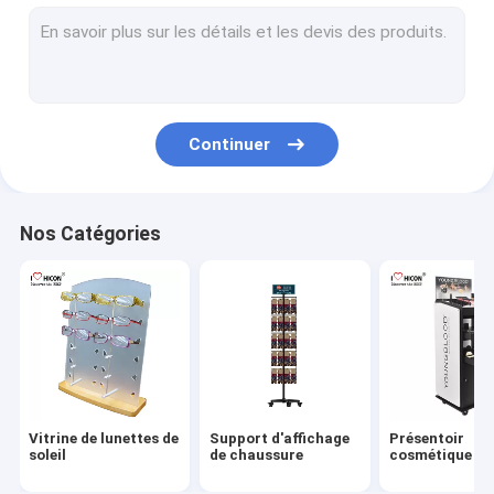
Présentoir de vin
Visualisation électronique
Support d'affichage de nourriture
Continuer
Présentoir d'accessoires
luminaires de magasin de vente au détail
Nos Catégories
Expositions de marchandises de POP
Supports métalliques à affichage
supports d'affichage en bois
Vitrine acrylique
Vitrine de lunettes de
Support d'affichage
Présentoir
présentoirs de plancher
soleil
de chaussure
cosmétique