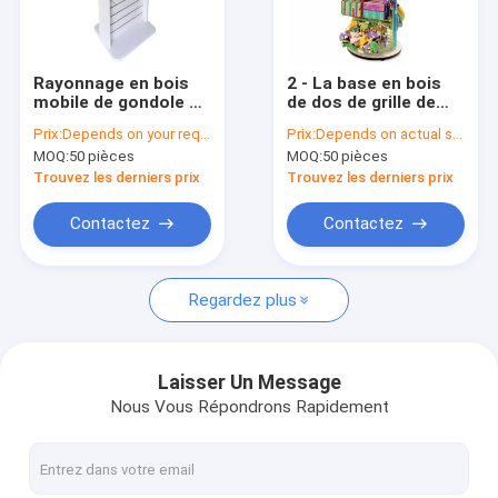
Visite d'usine
Contrôle de la qualité
Rayonnage en bois
2 - La base en bois
mobile de gondole de
de dos de grille de
Contact
magasin de détail de
présentoirs de
Prix:
Depends on your requirements
Prix:
Depends on actual specifications
présentoirs de
plancher de manière
MOQ:
50 pièces
MOQ:
50 pièces
Slatwall de manière
badine le rayonnage
Demande de soumission
du blanc 2
d'affichage de jouet
Trouvez les derniers prix
Trouvez les derniers prix
Contactez
Contactez
Vitrine de lunettes de soleil
Regardez plus
Support d'affichage de chaussure
Présentoir cosmétique
Laisser Un Message
Nous Vous Répondrons Rapidement
Montages de magasin d'habillement
Supports d'affichage de tuile