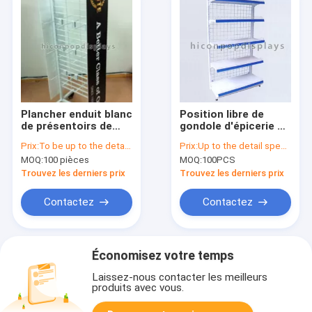
Plancher enduit blanc
Position libre de
de présentoirs de
gondole d'épicerie de
supermarché en
rayonnage de rangée
Prix:
To be up to the details
Prix:
Up to the detail specification
métal de fil se tenant
au détail des unités 4
MOQ:
100 pièces
MOQ:
100PCS
avec 4 roulettes
Trouvez les derniers prix
Trouvez les derniers prix
Contactez
Contactez
Économisez votre temps
Laissez-nous contacter les meilleurs
produits avec vous.