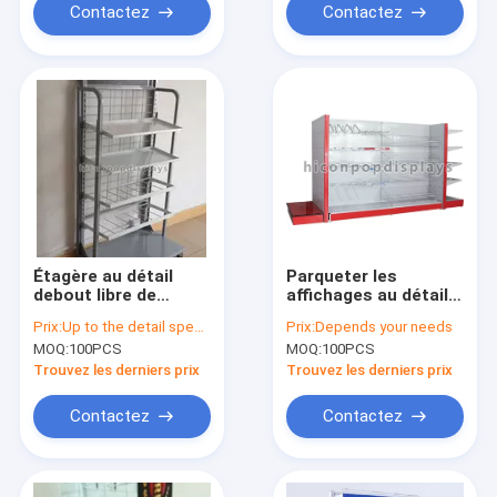
Contactez
Contactez
Étagère au détail
Parqueter les
debout libre de
affichages au détail
gondole multi - unité
de rayonnage de
Prix:
Up to the detail specification
Prix:
Depends your needs
de rayonnage en
gondole de 4
MOQ:
100PCS
MOQ:
100PCS
métal de la publicité
couches pour le
de couche
supermarché
Trouvez les derniers prix
Trouvez les derniers prix
Contactez
Contactez