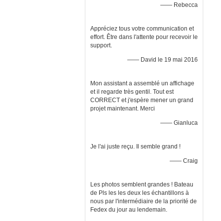
—— Rebecca
Appréciez tous votre communication et
effort. Être dans l'attente pour recevoir le
support.
—— David le 19 mai 2016
Mon assistant a assemblé un affichage
et il regarde très gentil. Tout est
CORRECT et j'espère mener un grand
projet maintenant. Merci
—— Gianluca
Je l'ai juste reçu. Il semble grand !
—— Craig
Les photos semblent grandes ! Bateau
de Pls les les deux les échantillons à
nous par l'intermédiaire de la priorité de
Fedex du jour au lendemain.