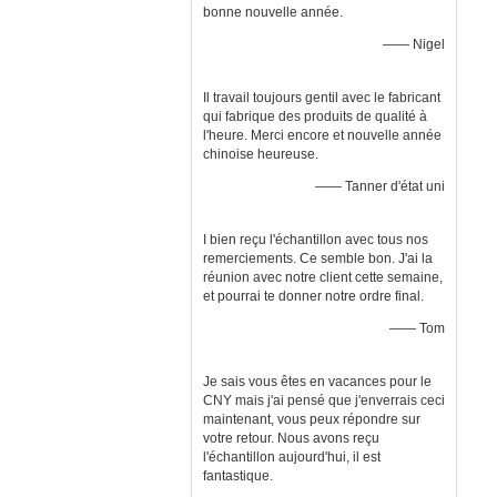
bonne nouvelle année.
—— Nigel
Il travail toujours gentil avec le fabricant
qui fabrique des produits de qualité à
l'heure. Merci encore et nouvelle année
chinoise heureuse.
—— Tanner d'état uni
I bien reçu l'échantillon avec tous nos
remerciements. Ce semble bon. J'ai la
réunion avec notre client cette semaine,
et pourrai te donner notre ordre final.
—— Tom
Je sais vous êtes en vacances pour le
CNY mais j'ai pensé que j'enverrais ceci
maintenant, vous peux répondre sur
votre retour. Nous avons reçu
l'échantillon aujourd'hui, il est
fantastique.