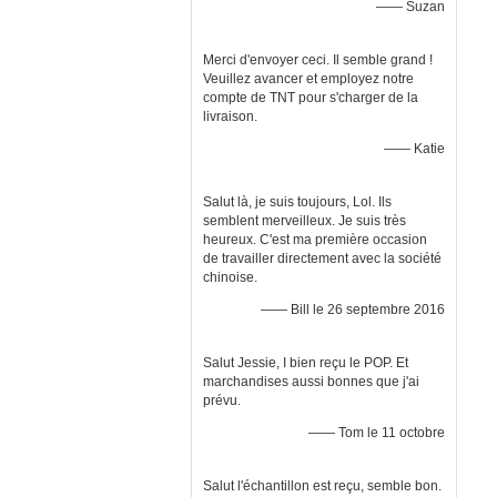
—— Suzan
Merci d'envoyer ceci. Il semble grand !
Veuillez avancer et employez notre
compte de TNT pour s'charger de la
livraison.
—— Katie
Salut là, je suis toujours, Lol. Ils
semblent merveilleux. Je suis très
heureux. C'est ma première occasion
de travailler directement avec la société
chinoise.
—— Bill le 26 septembre 2016
Salut Jessie, I bien reçu le POP. Et
marchandises aussi bonnes que j'ai
prévu.
—— Tom le 11 octobre
Salut l'échantillon est reçu, semble bon.