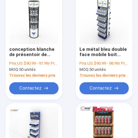
conception blanche
Le métal bleu double
de présentoir de
face mobile boit
kiosque de boisson
l'unité de
Prix:
US $90.99 - 97.99/ Piece
Prix:
US $90.99 - 98.99/ Piece
des graphiques 3-
visualisation de
MOQ:
50 unités
MOQ:
50 unités
Tiers
Cabinet
Trouvez les derniers prix
Trouvez les derniers prix
Contactez
Contactez
Aperçu
Produits
A propos de nous