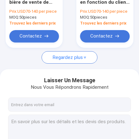
bière de vente de
en fonction du client
Présentoir de vin
Noël montre
à 3 couches
Prix:
USD70-140 per piece
Prix:
USD70-140 per piece
l'étagère 4-Layer
d'affichage de la
MOQ:
Visualisation électronique
50pieces
MOQ:
50pieces
publicité de plancher
de magasin de vin
Trouvez les derniers prix
Trouvez les derniers prix
Support d'affichage de nourriture
Contactez
Contactez
Présentoir d'accessoires
Regardez plus
luminaires de magasin de vente au détail
Expositions de marchandises de POP
Laisser Un Message
Supports métalliques à affichage
Nous Vous Répondrons Rapidement
supports d'affichage en bois
Vitrine acrylique
présentoirs de plancher