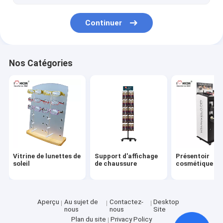
Supports d'affichage compteur
Continuer
rayonnage au détail de gondole
Présentoirs de Slatwall
Nos Catégories
support d'affichage de fileur
Rayonnage de magasin
Affichage de carton
Vitrine de lunettes de
Support d'affichage
Présentoir
soleil
de chaussure
cosmétique
Aperçu
Au sujet de
Contactez-
Desktop
nous
nous
Site
Plan du site
Privacy Policy