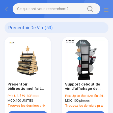
Présentoir De Vin
(53)
Présentoir
Support debout de
bidirectionnel fait
vin d'affichage de
sur commande de
support en métal de
Prix:
US $59 -89Piece
Prix:
Up to the size, finishing, quantity and material
boisson d'arbre de
raisin de vin de
MOQ:
100 UNITÉS
MOQ:
100 pièces
Noël de présentoir de
plancher commercial
vin
attirant de vin
Trouvez les derniers prix
Trouvez les derniers prix