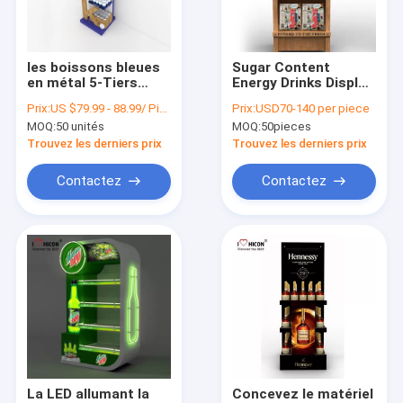
Visite d'usine
Contrôle de la qualité
les boissons bleues
Sugar Content
en métal 5-Tiers
Energy Drinks Display
Contact
blanc arrosent le
se tient dans le
Prix:
US $79.99 - 88.99/ Piece
Prix:
USD70-140 per piece
présentoir avec la
merchandisage de
MOQ:
50 unités
MOQ:
50pieces
boîte en bois
magasin
Demande de soumission
Trouvez les derniers prix
Trouvez les derniers prix
Contactez
Contactez
Vitrine de lunettes de soleil
Support d'affichage de chaussure
Présentoir cosmétique
Montages de magasin d'habillement
Supports d'affichage de tuile
La LED allumant la
Concevez le matériel