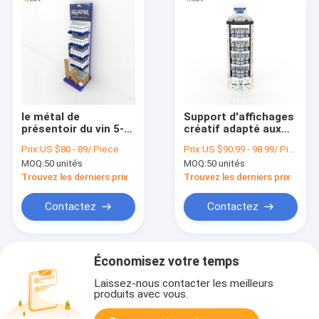
le métal de
Support d'affichages
présentoir du vin 5-
créatif adapté aux
Tier boit le
besoins du client de
Prix:
US $80 - 89/ Piece
Prix:
US $90.99 - 98.99/ Piece
présentoir de l'eau
boisson non
MOQ:
50 unités
MOQ:
50 unités
avec la boîte en bois
alcoolisée en métal
4-Tiers blanc
Trouvez les derniers prix
Trouvez les derniers prix
Contactez
Contactez
Économisez votre temps
Laissez-nous contacter les meilleurs
produits avec vous.