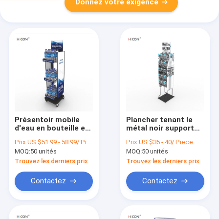
Donnez votre exigence
Présentoir mobile
Plancher tenant le
d'eau en bouteille en
métal noir support
métal du noir 3-Tiers
d'affichage de
Prix:
US $51.99 - 58.99/ Piece
Prix:
US $35 - 40/ Piece
bouteille d'eau de fil
MOQ:
50 unités
MOQ:
50 unités
de 5 couches
Trouvez les derniers prix
Trouvez les derniers prix
Contactez
Contactez