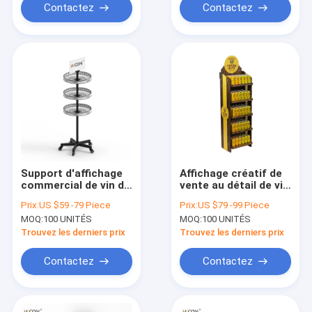
Contactez
Contactez
Support d'affichage
Affichage créatif de
commercial de vin de
vente au détail de vin
rangée du plancher 3
Affichages de
Prix:
US $59 -79 Piece
Prix:
US $79 -99 Piece
de rond de fil en
marchandisage de
MOQ:
100 UNITÉS
MOQ:
100 UNITÉS
métal pour les
magasin de vin à 5
magasins de détail
niveaux
Trouvez les derniers prix
Trouvez les derniers prix
Contactez
Contactez