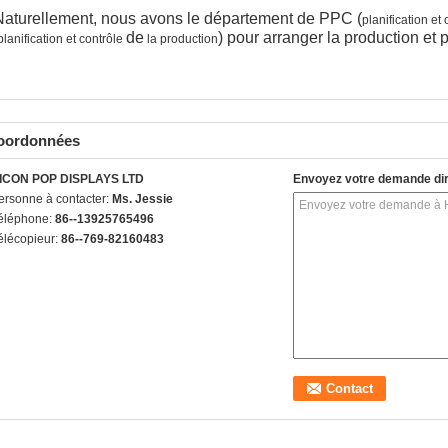
Naturellement, nous avons le département de PPC (
planification et
de
) pour arranger la production et
planification et contrôle
la production
oordonnées
ICON POP DISPLAYS LTD
Envoyez votre demande di
ersonne à contacter:
Ms. Jessie
éléphone:
86--13925765496
élécopieur:
86--769-82160483