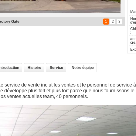
Mar
No
isitez l'exposition
1
2
3
d'e
Chi
:
an
cré
Exp
Intruduction
Histoire
Service
Notre équipe
e service de vente inclut les ventes et le personnel de service à
e développe plus fort et plus fort parce que nous fournissons le 
nos ventes actuelles team, 40 personnels.