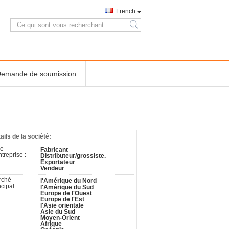
French
search
emande de soumission
ails de la société:
pe
Fabricant
ntreprise :
Distributeur/grossiste.
Exportateur
Vendeur
rché
l'Amérique du Nord
ncipal :
l'Amérique du Sud
Europe de l'Ouest
Europe de l'Est
l'Asie orientale
Asie du Sud
Moyen-Orient
Afrique