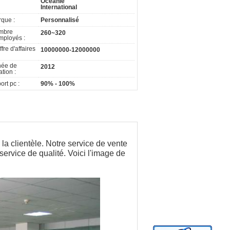
Océanie
International
que :
Personnalisé
mbre
260~320
mployés :
ffre d'affaires
10000000-12000000
née de
2012
ation :
ort pc :
90% - 100%
 la clientèle. Notre service de vente
service de qualité. Voici l'image de