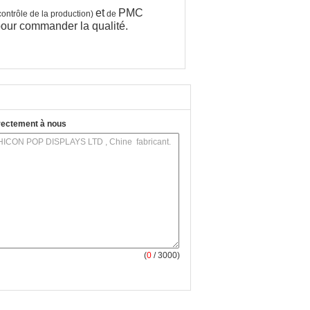
et
PMC
 contrôle de la production)
de
 pour commander la qualité.
rectement à nous
(
0
/ 3000)