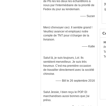
de Pls les les deux les échantillons à
nous par l'intermédiaire de la priorité de
Fedex du jour au lendemain.
(
—— Suzan
Merci d'envoyer ceci. Il semble grand !
Veuillez avancer et employez notre
C
compte de TNT pour s'charger de la
livraison.
H
—— Katie
P
T
T
Salut là, je suis toujours, Lol. Ils
semblent merveilleux. Je suis très
heureux. C'est ma première occasion
de travailler directement avec la société
chinoise.
—— Bill le 26 septembre 2016
Salut Jessie, I bien reçu le POP. Et
marchandises aussi bonnes que j'ai
prévu.